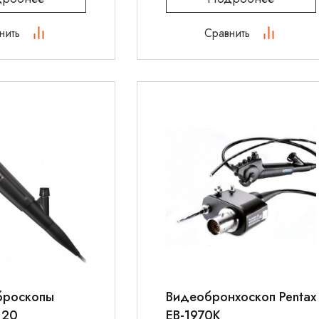
нить
Сравнить
броскопы
Видеобронхоскоп Pentax
-120
EB-1970K