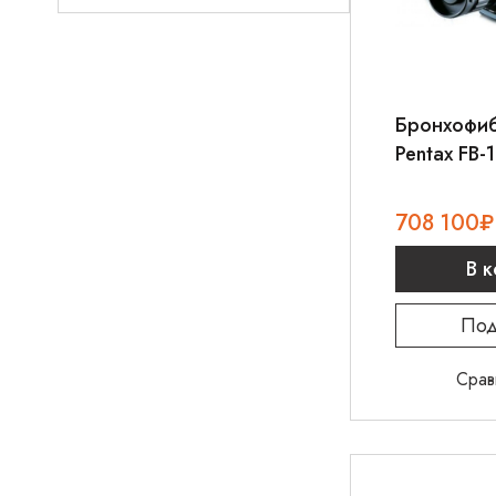
Бронхофи
Pentax FB-
708 100
₽
В 
Под
Срав