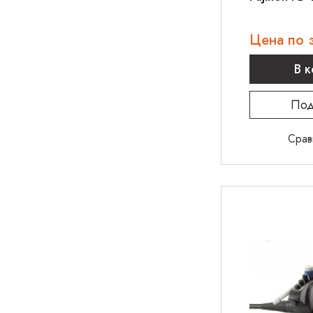
Цена по 
В 
Под
Срав