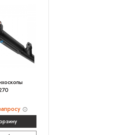
нхоскопы
-270
запросу
корзину