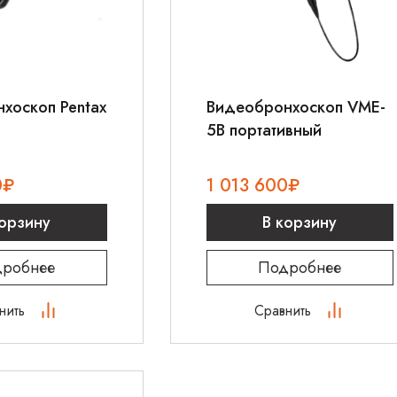
хоскоп Pentax
Видеобронхоскоп VME-
5B портативный
0
₽
1 013 600
₽
корзину
В корзину
робнее
Подробнее
нить
Сравнить