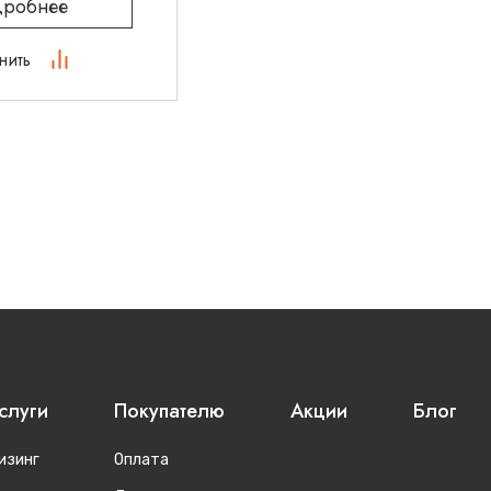
робнее
нить
слуги
Покупателю
Акции
Блог
изинг
Оплата