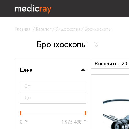
Главная
/
Каталог
/
Эндоскопия
/
Бронхоскопы
Бронхоскопы
Выводить:
20
Цена
0
₽
1 975 488
₽