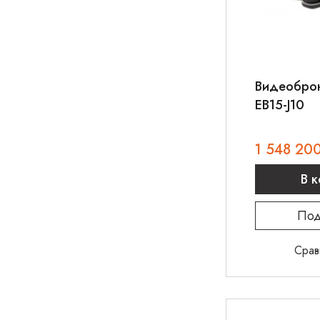
Видеоброн
EB15-J10
1 548 20
В 
Под
Срав