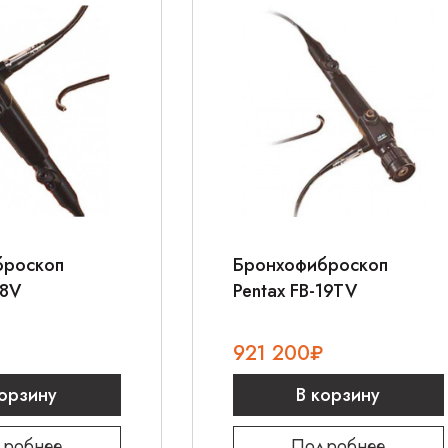
броскоп
Бронхофиброскоп
18V
Pentax FB-19TV
921 200
₽
корзину
В корзину
робнее
Подробнее