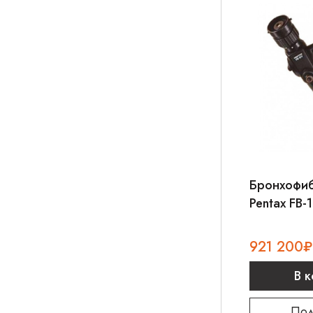
Бронхофи
Pentax FB-
921 200
₽
В 
Под