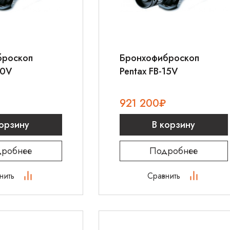
броскоп
Бронхофиброскоп
10V
Pentax FB-15V
921 200
₽
корзину
В корзину
робнее
Подробнее
нить
Сравнить