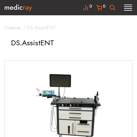
0
0
Главная
/
DS.AssistENT
DS.AssistENT