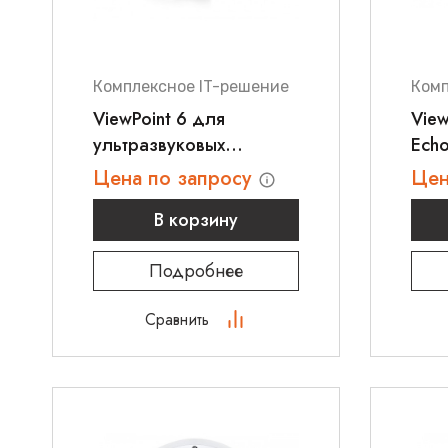
Комплексное IT-решение
Комп
ViewPoint 6 для
View
ультразвуковых
Echo
исследований в
кар
Цена по запросу
Цен
области Женского
исс
В корзину
здоровья
Подробнее
Сравнить