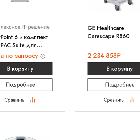
лексное IT-решение
GE Healthcare
Carescape R860
Point 6 и комплект
PAC Suite для
диологических
а по запросу
2 234 858
₽
ледований
В корзину
В корзину
Подробнее
Подробнее
Сравнить
Сравнить