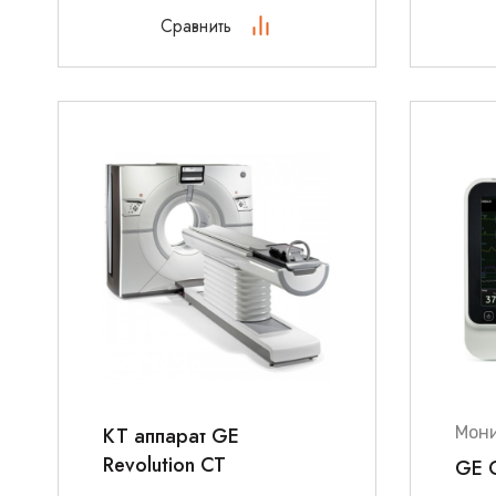
Сравнить
КТ аппарат GE
Мони
Revolution CT
GE 