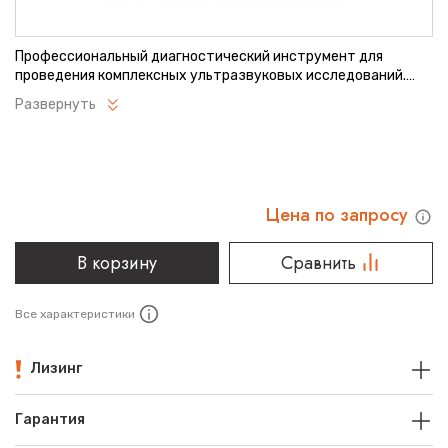
Профессиональный диагностический инструмент для
проведения комплексных ультразвуковых исследований.
Обеспечивает четкую визуализацию органов на различной
Развернуть
глубине благодаря оптимальному частотному диапазону.
Идеально подходит для абдоминальных и гинекологических
обследований. Отличается надежностью конструкции и
удобством в эксплуатации.
Цена по запросу
В корзину
Сравнить
Все характеристики
Лизинг
Гарантия