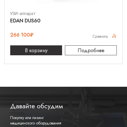
Области применения
УЗИ-аппарат
Датчик
C1-6-D
успешно используется для:
EDAN DUS60
Абдоминальных исследований (печень, почки,
поджелудочная железа)
266 100
₽
Сравнить
Акушерско-гинекологической диагностики
В корзину
Подробнее
Урологических обследований
Исследований органов малого таза
Педиатрической ультразвуковой диагностики
Особенности эксплуатации
Конвексный датчик
C1-6-D
отличается простотой в
использовании и обслуживании. Специальное покрытие
Давайте обсудим
рабочей поверхности обеспечивает плавное скольжение и
комфорт для пациента. Широкий угол обзора позволяет
сократить время обследования без потери качества
Покупку или лизинг
диагностики.
медицинского оборудования