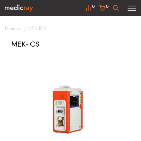
0
0
Главная
/
MEK-ICS
MEK-ICS