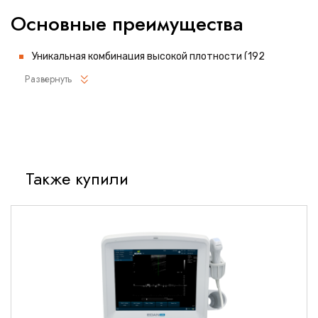
Основные преимущества
Уникальная комбинация высокой плотности (192
элемента) и широкого частотного диапазона (6-14 МГц)
Развернуть
Технология Wideband Single Crystal для улучшенного
разрешения и глубины проникновения
Увеличенная рабочая поверхность (50 мм) для
комфортного сканирования
Эргономичный дизайн с улучшенной балансировкой
Также купили
Полная совместимость с УЗИ-системами Mindray серий
Resona и DC
Технические характеристики
Параметры сканирования
Частотный диапазон: 6-14 МГц (расширяемый до 18 МГц в