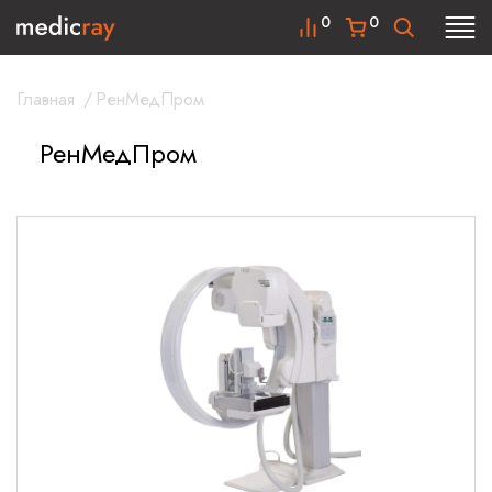
0
0
Главная
/
РенМедПром
РенМедПром