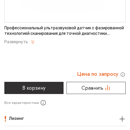
Профессиональный ультразвуковой датчик с фазированной
технологией сканирования для точной диагностики.
Обеспечивает четкую визуализацию при кардиологических
Развернуть
и абдоминальных исследованиях. Отличается надежной
конструкцией и удобством в ежедневной эксплуатации.
Совместим с оборудованием GE Healthcare.
Цена по запросу
В корзину
Сравнить
Все характеристики
Лизинг