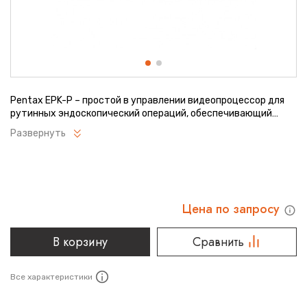
Pentax EPK-P – простой в управлении видеопроцессор для
рутинных эндоскопический операций, обеспечивающий
высокое качество изображения. Его отличительные
Развернуть
характеристики включают множество настроек видео,
цифровой зум, подавление шумов, усиление контрастности.
Цена по запросу
В корзину
Сравнить
Все характеристики