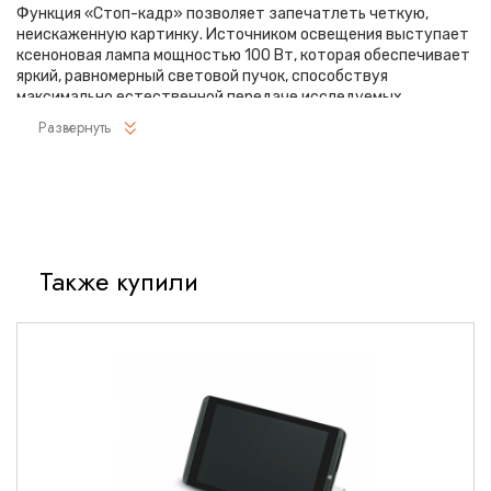
Функция «Стоп-кадр» позволяет запечатлеть четкую,
неискаженную картинку. Источником освещения выступает
ксеноновая лампа мощностью 100 Вт, которая обеспечивает
яркий, равномерный световой пучок, способствуя
максимально естественной передаче исследуемых
структур.
Развернуть
На фронтальной панели размещен интуитивно понятный
интерфейс управления. Во время лечебно-терапевтических
манипуляций пользователю обеспечен легкий доступ к
функционалу эндоскопической системы, что существенно
облегчает работу. Видеопроцессор Pentax EPK-P
отличается компактными размерами, поэтому его удобно
Также купили
использовать в кабинетах с ограниченной площадью.
Особенности модели Pentax EPK-:
Доступная стоимость владения
Простота и комфорт в управлении
Наличие электронного зума
Четкое полноэкранное изображение