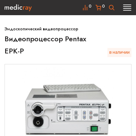
0
0
Эндоскопический видеопроцессор
Видеопроцессор Pentax
EPK-P
в наличии