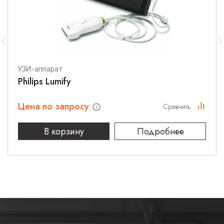
Технические характеристики
Напряжение - 230 В переменного тока (МОДЕЛЬ PAL)
Частота - 50 – 60 Гц
УЗИ-аппарат
Потребляемая мощность - 1,0 A
Philips Lumify
Освещение:
Цена по запросу
Сравнить
Лампа - 2 галогеновые лампы 300 Вт
Управление яркостью - По выбору: автоматическое или
В корзину
Подробнее
ручное
Автоматическая диафрагма - Настраиваемая
Совместимость с эндоскопами:
Цветные видеоэндоскопы Pentax
Фиброскопы Пентакс - с использованием
соответствующего модуля видеоадаптера для