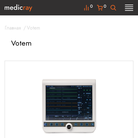
0
0
Главная
/
Votem
Votem