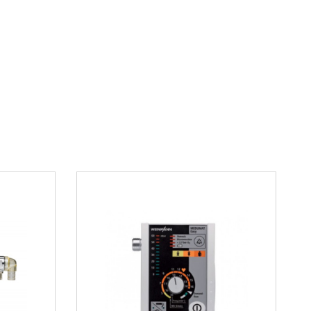
подключения к мониторам пациента
именения
MEDUMAT Standard2
используется в отделениях
ионных, при транспортировке пациентов, в
ощи и других медицинских учреждениях. Он
ан в ситуациях, когда требуется надежная и
венная вентиляция легких.
ьные возможности
тема самодиагностики
ие данных о работе аппарата
дключения к центральной станции мониторинга
с различными контурами дыхания