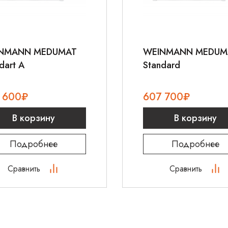
Низкий уровень 
Приобретите аппар
medicray.ru или по 
официальную гарант
NMANN MEDUMAT
WEINMANN MEDUM
dart A
Standard
 600
₽
607 700
₽
В корзину
В корзину
Подробнее
Подробнее
Сравнить
Сравнить