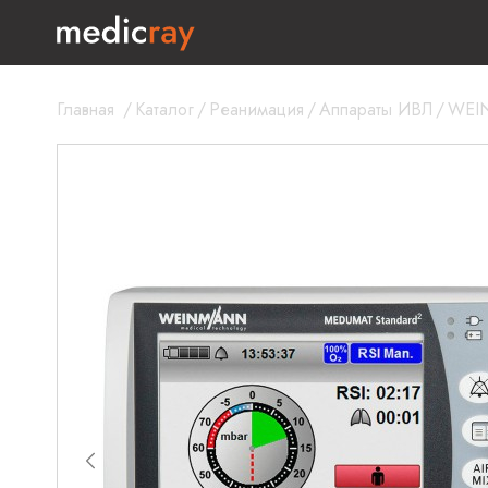
Главная
/
Каталог
/
Реанимация
/
Аппараты ИВЛ
/
WEI