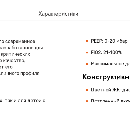
Характеристики
PEEP: 0-20 мбар
то современное
разработанное для
FiO2: 21-100%
 критических
е качество,
Максимальное да
т его
личного профиля.
Конструктив
Цветной ЖК-дисп
, так и для детей с
Встроенный акку
Вес: 7,5 кг (без 
с с цветным
Габариты: 280×2