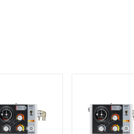
ервный источник
Интерфейс для 
Области пр
 мониторинга
Аппарат
WEINMANN 
ность работы от
реанимации, операц
машинах скорой пом
особенно востребов
безопасная искусст
Дополнител
ию (PCV)
Встроенная сис
Запись и хранен
Возможность по
Совместимость 