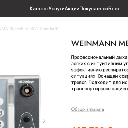
Каталог
Услуги
Акции
Покупателю
Блог
NMANN MEDUMAT Standard2
WEINMANN ME
Профессиональный дыха
легких с интуитивным у
эффективную респиратор
ситуациях. Оснащен со
тревог. Подходит для ис
транспортировке пациен
Обзор аппарата