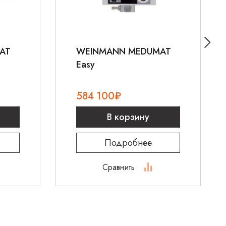
шума во время работы
ат ИВЛ
WEINMANN MEDUMAT Standard2
на
телефону
8 800 700 21 33
. Мы предлагаем
ию и доставку по всей России!
AT
WEINMANN MEDUMAT
Easy
584 100
₽
В корзину
Подробнее
Сравнить