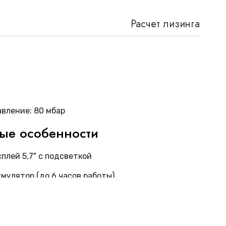
Расчет лизинга
вление: 80 мбар
ные особенности
лей 5,7" с подсветкой
мулятор (до 6 часов работы)
баллона)
00×170 мм