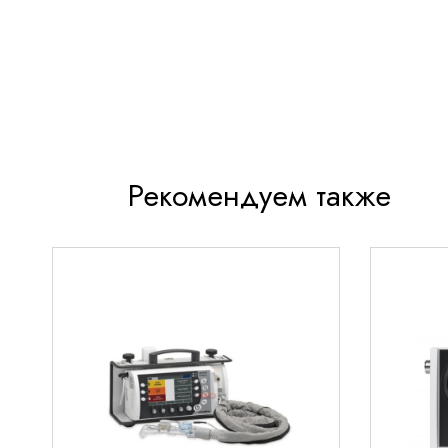
Надежность:
Двойной микропроцессор и рез
питания
Безопасность:
Встроенная система тревог и
параметров вентиляции
Мобильность:
Компактные размеры и возмож
аккумулятора
Рекомендуем также
Технические характеристики
Режимы вентиляции
Контролируемая по объему (VCV) и по давлен
SIMV (VCV+PS, PCV+PS)
CPAP/PSV
Ручной режим