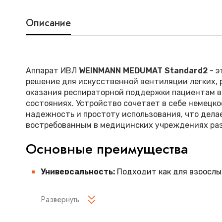
Описание
Аппарат ИВЛ
WEINMANN MEDUMAT Standard2
- э
решение для искусственной вентиляции легких, 
оказания респираторной поддержки пациентам в
состояниях. Устройство сочетает в себе немецко
надежность и простоту использования, что делае
востребованным в медицинских учреждениях раз
Основные преимущества
Универсальность:
Подходит как для взрослых
массой тела от 5 кг
Развернуть
Интуитивное управление:
Простой интерфей
дисплеем и понятной навигацией