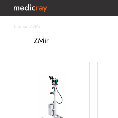
Главная
/
ZMir
ZMir